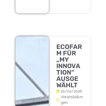
ECOFAR
M FÜR
„MY
INNOVA
TION“
AUSGE
WÄHLT
16/02/2026
Veranstaltun
gen