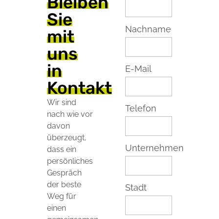
Bleiben
Sie
Nachname
mit
uns
in
E-Mail
Kontakt
Wir sind
Telefon
nach wie vor
davon
überzeugt,
Unternehmen
dass ein
persönliches
Gespräch
der beste
Stadt
Weg für
einen