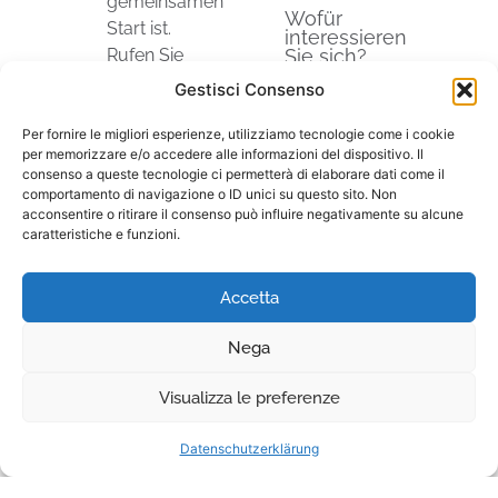
gemeinsamen
Wofür
Start ist.
interessieren
Rufen Sie
Sie sich?
uns an oder
Gestisci Consenso
hinterlassen
Sie Ihre
Per fornire le migliori esperienze, utilizziamo tecnologie come i cookie
per memorizzare e/o accedere alle informazioni del dispositivo. Il
Kontaktdaten,
consenso a queste tecnologie ci permetterà di elaborare dati come il
um mit
comportamento di navigazione o ID unici su questo sito. Non
einem
acconsentire o ritirare il consenso può influire negativamente su alcune
caratteristiche e funzioni.
unserer
Ich stimme der
Fachberater
Datenverarbeitung
zu sprechen.
Accetta
zum Zweck des
Ecofarm
Erhalts von
Nega
Storti Srl
Via
Werbemitteilungen
Castelletto
Visualizza le preferenze
und Angeboten zu,
10
die für meine
IT 37050
Datenschutzerklärung
Interessen relevant
Belfiore VR
sind, auch per E-