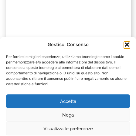
Gestisci Consenso
Per fornire le migliori esperienze, utilizziamo tecnologie come i cookie
per memorizzare e/o accedere alle informazioni del dispositivo. Il
consenso a queste tecnologie ci permetterà di elaborare dati come il
comportamento di navigazione o ID unici su questo sito. Non
acconsentire o ritirare il consenso può influire negativamente su alcune
caratteristiche e funzioni.
Accetta
Ecofarm Storie
Nega
Ascolta direttamente le voci degli
imprenditori che raccontano la loro
Visualizza le preferenze
esperienza, i risultati e le soluzioni