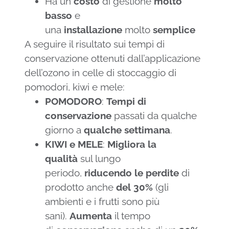
Ha un
costo
di gestione
molto
basso
e
una
installazione
molto
semplice
A seguire il risultato sui tempi di
conservazione ottenuti dall’applicazione
dell’ozono in celle di stoccaggio di
pomodori, kiwi e mele:
POMODORO
:
Tempi di
conservazione
passati da qualche
giorno a
qualche settimana
.
KIWI e MELE
:
Migliora la
qualità
sul lungo
periodo,
riducendo le perdite
di
prodotto anche
del
30%
(gli
ambienti e i frutti sono più
sani).
Aumenta
il tempo