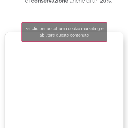
di
conservazione
anche di un
20%
.
Fai clic per accettare i cookie marketing e
abilitare questo contenuto